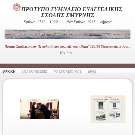
ΠΡΟΤΥΠΟ ΓΥΜΝΑΣΙΟ ΕΥΑΓΓΕΛΙΚΗΣ
ΣΧΟΛΗΣ ΣΜΥΡΝΗΣ
Σμύρνη 1733 – 1922
Νέα Σμύρνη 1935 – σήμερα
Άρτεμις Χατζηγιαννάκη, "Η πολιτεία που αρμενίζει στα πέλαγα" (2015) Υδατογραφία σε χαρτί,
69x14 εκ.
ΑΡΧΙΚΗ
ΑΝΑΚΟΙΝΩΣΕΙΣ
ΤΟ ΣΧΟΛΕΙΟ ΜΑΣ
ΔΡΑΣΤΗΡΙΟΤΗΤΕΣ
ΧΡΗΣΙ