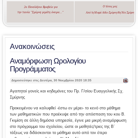
Ο τόπος μας
2ο Πανελλήνιο Βραβείο για
την ταινία "Σμύρνη γεμάτη όνειρα..."
Από τη Μικρά Ασία-Σμύρνη στη Νέα Σμύρνη
Ανακοινώσεις
Αναμόρφωση Ωρολογίου
Προγράμματος
| Ε
Δημοσιεύτηκε στις Δευτέρα, 30 Νοεμβρίου 2020 18:35
κτ
ύπ
Αγαπητοί γονείς και κηδεμόνες του Πρ. Γ/σίου Ευαγγελικής Σχ.
ωσ
Σμύρνης
η |
Προκειμένου να καλυφθεί -έστω εν μέρει- το κενό στο μάθημα
των μαθηματικών που προέκυψε από την απόσπαση του κου Β.
Γκιμίση σε άλλη δημόσια υπηρεσία, έγινε μια μικρή αναμόρφωση
στο πρόγραμμα του σχολείου, ώστε οι μαθητές/τριες της Β΄
τάξεως να διδάσκονται το μάθημα αυτό από τον έτερο