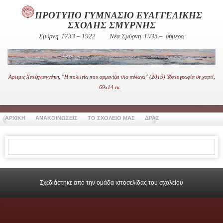
ΠΡΟΤΥΠΟ ΓΥΜΝΑΣΙΟ ΕΥΑΓΓΕΛΙΚΗΣ
ΣΧΟΛΗΣ ΣΜΥΡΝΗΣ
Σμύρνη 1733 – 1922
Νέα Σμύρνη 1935 – σήμερα
Άρτεμις Χατζηγιαννάκη, "Η πολιτεία που αρμενίζει στα πέλαγα" (2015) Υδατογραφία σε χαρτί,
69x14 εκ.
ΑΡΧΙΚΗ
ΑΝΑΚΟΙΝΩΣΕΙΣ
ΤΟ ΣΧΟΛΕΙΟ ΜΑΣ
ΔΡΑΣΤΗΡΙΟΤΗΤΕΣ
ΧΡΗΣΙ
Σχεδιάστηκε από την ομάδα ιστοσελίδας του σχολείου