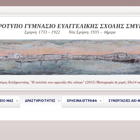
ΡΟΤΥΠΟ ΓΥΜΝΑΣΙΟ ΕΥΑΓΓΕΛΙΚΗΣ ΣΧΟΛΗΣ ΣΜ
Σμύρνη 1733 – 1922
Νέα Σμύρνη 1935 – σήμερα
τεμις Χατζηγιαννάκη, "Η πολιτεία που αρμενίζει στα πέλαγα" (2015) Υδατογραφία σε χαρτί, 69x14 ε
ΕΙΟ ΜΑΣ
ΔΡΑΣΤΗΡΙΟΤΗΤΕΣ
ΧΡΗΣΙΜΑ ΕΓΓΡΑΦΑ
ΣΥΝΕΡΓΑΣΙΕΣ:ΑΕΙ-