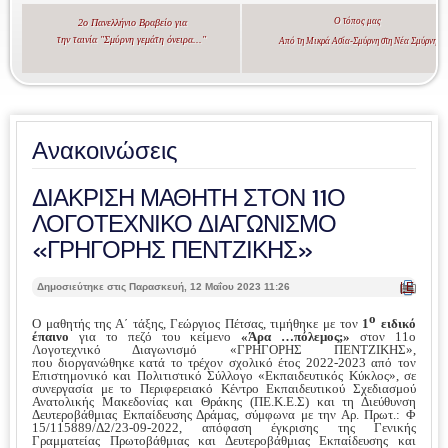
Ο τόπος μας
2ο Πανελλήνιο Βραβείο για
την ταινία "Σμύρνη γεμάτη όνειρα..."
Από τη Μικρά Ασία-Σμύρνη στη Νέα Σμύρνη
Ανακοινώσεις
ΔΙΑΚΡΙΣΗ ΜΑΘΗΤΗ ΣΤΟΝ 11Ο
ΛΟΓΟΤΕΧΝΙΚΟ ΔΙΑΓΩΝΙΣΜΟ
«ΓΡΗΓΟΡΗΣ ΠΕΝΤΖΙΚΗΣ»
| Ε
Δημοσιεύτηκε στις Παρασκευή, 12 Μαΐου 2023 11:26
κτ
ύπ
ο
Ο μαθητής της Α΄ τάξης, Γεώργιος Πέτσας, τιμήθηκε με τον
1
ειδικό
ωσ
έπαινο
για το πεζό του κείμενο
«Άρα …πόλεμος;»
στον 11ο
η |
Λογοτεχνικό Διαγωνισμό «ΓΡΗΓΟΡΗΣ ΠΕΝΤΖΙΚΗΣ»,
που
διοργανώθηκε κατά το τρέχον σχολικό έτος 2022-2023 από τον
Επιστημονικό και Πολιτιστικό Σύλλογο «Εκπαιδευτικός Κύκλος», σε
συνεργασία με το Περιφερειακό Κέντρο Εκπαιδευτικού Σχεδιασμού
Ανατολικής Μακεδονίας και Θράκης (ΠΕ.Κ.Ε.Σ) και τη Διεύθυνση
Δευτεροβάθμιας Εκπαίδευσης Δράμας, σύμφωνα με την Αρ. Πρωτ.: Φ
15/115889/Δ2/23-09-2022, απόφαση έγκρισης της Γενικής
Γραμματείας Πρωτοβάθμιας και Δευτεροβάθμιας Εκπαίδευσης και