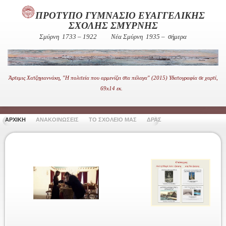
ΠΡΟΤΥΠΟ ΓΥΜΝΑΣΙΟ ΕΥΑΓΓΕΛΙΚΗΣ
ΣΧΟΛΗΣ ΣΜΥΡΝΗΣ
Σμύρνη 1733 – 1922
Νέα Σμύρνη 1935 – σήμερα
Άρτεμις Χατζηγιαννάκη, "Η πολιτεία που αρμενίζει στα πέλαγα" (2015) Υδατογραφία σε χαρτί,
69x14 εκ.
ΑΡΧΙΚΗ
ΑΝΑΚΟΙΝΩΣΕΙΣ
ΤΟ ΣΧΟΛΕΙΟ ΜΑΣ
ΔΡΑΣΤΗΡΙΟΤΗΤΕΣ
ΧΡΗΣΙ