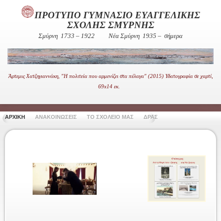
ΠΡΟΤΥΠΟ ΓΥΜΝΑΣΙΟ ΕΥΑΓΓΕΛΙΚΗΣ
ΣΧΟΛΗΣ ΣΜΥΡΝΗΣ
Σμύρνη 1733 – 1922
Νέα Σμύρνη 1935 – σήμερα
Άρτεμις Χατζηγιαννάκη, "Η πολιτεία που αρμενίζει στα πέλαγα" (2015) Υδατογραφία σε χαρτί,
69x14 εκ.
ΑΡΧΙΚΗ
ΑΝΑΚΟΙΝΩΣΕΙΣ
ΤΟ ΣΧΟΛΕΙΟ ΜΑΣ
ΔΡΑΣΤΗΡΙΟΤΗΤΕΣ
ΧΡΗΣΙ