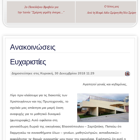
Ο τόπος μας
2ο Πανελλήνιο Βραβείο για
την ταινία "Σμύρνη γεμάτη όνειρα..."
Από τη Μικρά Ασία-Σμύρνη στη Νέα Σμύρνη
Ανακοινώσεις
Ευχαριστίες
| Ε
Δημοσιεύτηκε στις Κυριακή, 30 Δεκεμβρίου 2018 11:29
κτ
ύπ
Αγαπητοί γονείς και κηδεμόνες,
ωσ
η |
Λίγο πριν κλείσουμε για τις διακοπές των
Χριστουγέννων και της Πρωτοχρονιάς, το
σχολείο μας απέκτησε μια μικρή όαση
αναψυχής για το μαθητικό δυναμικό
(φωτογραφίες). Αυτό οφείλεται στη
γενναιόδωρη δωρεά της οικογένειας Βλασσόπουλου – Σαρτζετάκη. Πιστεύω ότι
διερμηνεύω τα συναισθήματα όλων – γονέων, μαθητών/τριών, εκπαιδευτικών –
εκφράζοντας τις θερμές ευχαριστίες μου προς την οικογένεια. Ευελπιστώ ότι αυτή η