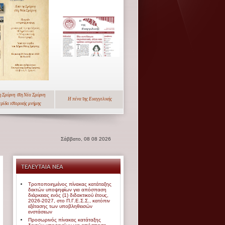
η Σμύρνη
στη Νέα Σμύρνη
Η πένα της Ευαγγελικής
ερίδα
ιστορικής μνήμης
Σάββατο, 08 08 2026
ΤΕΛΕΥΤΑΙΑ ΝΕΑ
Τροποποιημένος πίνακας κατάταξης
δεκτών υποψηφίων για απόσπαση
διάρκειας ενός (1) διδακτικού έτους,
2026-2027, στο Π.Γ.Ε.Σ.Σ., κατόπιν
εξέτασης των υποβληθεισών
ενστάσεων
Προσωρινός πίνακας κατάταξης