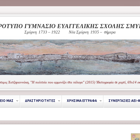
ΡΟΤΥΠΟ ΓΥΜΝΑΣΙΟ ΕΥΑΓΓΕΛΙΚΗΣ ΣΧΟΛΗΣ ΣΜ
Σμύρνη 1733 – 1922
Νέα Σμύρνη 1935 – σήμερα
τεμις Χατζηγιαννάκη, "Η πολιτεία που αρμενίζει στα πέλαγα" (2015) Υδατογραφία σε χαρτί, 69x14 ε
ΕΙΟ ΜΑΣ
ΔΡΑΣΤΗΡΙΟΤΗΤΕΣ
ΧΡΗΣΙΜΑ ΕΓΓΡΑΦΑ
ΣΥΝΕΡΓΑΣΙΕΣ:ΑΕΙ-