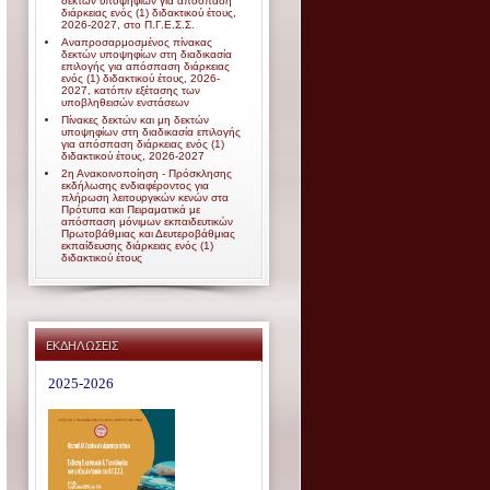
δεκτών υποψηφίων για απόσπαση
διάρκειας ενός (1) διδακτικού έτους,
2026-2027, στο Π.Γ.Ε.Σ.Σ.
Αναπροσαρμοσμένος πίνακας
δεκτών υποψηφίων στη διαδικασία
επιλογής για απόσπαση διάρκειας
ενός (1) διδακτικού έτους, 2026-
) Street
2027, κατόπιν εξέτασης των
υποβληθεισών ενστάσεων
Πίνακες δεκτών και μη δεκτών
1025
υποψηφίων στη διαδικασία επιλογής
για απόσπαση διάρκειας ενός (1)
διδακτικού έτους, 2026-2027
2η Ανακοινοποίηση - Πρόσκλησης
εκδήλωσης ενδιαφέροντος για
πλήρωση λειτουργικών κενών στα
Πρότυπα και Πειραματικά με
απόσπαση μόνιμων εκπαιδευτικών
Πρωτοβάθμιας και Δευτεροβάθμιας
εκπαίδευσης διάρκειας ενός (1)
διδακτικού έτους
ΕΚΔΗΛΩΣΕΙΣ
2025-2026