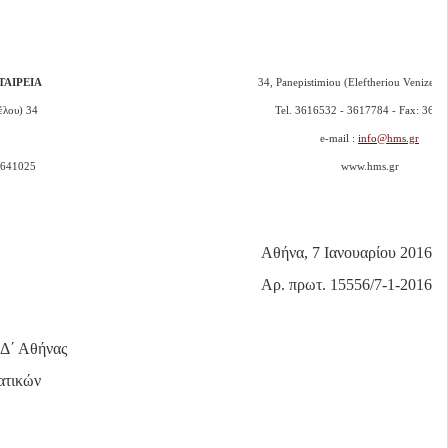
πω
ση
|
ΑΙΡΕΙΑ
34, Panepistimiou (Εleftheriou Venizelou
έλου) 34
Tel. 3616532 - 3617784 - Fax: 364
e-mail :
info@hms.gr
3641025
www.hms.gr
Αθήνα, 7 Ιανουαρίου 2016
Αρ. πρωτ. 15556/7-1-2016
 Δ΄ Αθήνας
ατικών