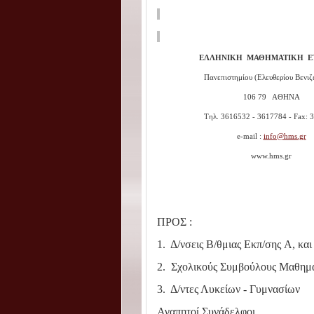
ΕΛΛΗΝΙΚΗ ΜΑΘΗΜΑΤΙΚΗ ΕΤ
Πανεπιστημίου (Ελευθερίου Βενιζ
106 79 ΑΘΗΝΑ
Τηλ. 3616532 - 3617784 - Fax: 
e-mail :
info@hms.gr
www.hms.gr
ΠΡΟΣ :
1. Δ/νσεις Β/θμιας Εκπ/σης A, και
2. Σχολικούς Συμβούλους Μαθημ
3. Δ/ντες Λυκείων - Γυμνασίων
Αγαπητοί Συνάδελφοι,