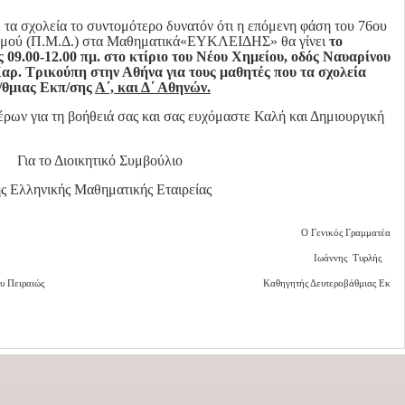
σχολεία το συντομότερο δυνατόν ότι η επόμενη φάση του 76ου
σμού (Π.Μ.Δ.) στα Μαθηματικά«ΕΥΚΛΕΙΔΗΣ» θα γίνει
το
 09.00-12.00 πμ.
στο κτίριο του Νέου Χημείου, οδός Ναυαρίνου
αρ. Τρικούπη στην Αθήνα για τους μαθητές που τα σχολεία
Β/θμιας Εκπ/σης
Α΄, και Δ΄ Αθηνών.
ν για τη βοήθειά σας και σας ευχόμαστε Καλή και Δημιουργική
Για το Διοικητικό Συμβούλιο
ης Ελληνικής Μαθηματικής Εταιρείας
Ο Γενικός Γραμματέας
Ιωάννης Τυρλής
υ Πειραιώς
Καθηγητής Δευτεροβάθμιας Εκπαί