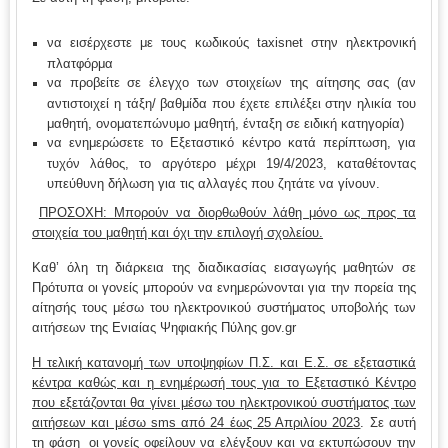
να εισέρχεστε με τους κωδικούς taxisnet στην ηλεκτρονική
πλατφόρμα
να προβείτε σε έλεγχο των στοιχείων της αίτησης σας (αν
αντιστοιχεί η τάξη/ βαθμίδα που έχετε επιλέξει στην ηλικία του
μαθητή, ονοματεπώνυμο μαθητή, ένταξη σε ειδική κατηγορία)
να ενημερώσετε το Εξεταστικό κέντρο κατά περίπτωση, για
τυχόν λάθος, το αργότερο μέχρι 19/4/2023, καταθέτοντας
υπεύθυνη δήλωση για τις αλλαγές που ζητάτε να γίνουν.
ΠΡΟΣΟΧΗ: Μπορούν να διορθωθούν λάθη μόνο ως προς τα
στοιχεία του μαθητή και όχι την επιλογή σχολείου.
Καθ’ όλη τη διάρκεια της διαδικασίας εισαγωγής μαθητών σε
Πρότυπα οι γονείς μπορούν να ενημερώνονται για την πορεία της
αίτησής τους μέσω του ηλεκτρονικού συστήματος υποβολής των
αιτήσεων της Ενιαίας Ψηφιακής Πύλης gov.gr
Η τελική κατανομή των υποψηφίων Π.Σ. και Ε.Σ. σε εξεταστικά
κέντρα καθώς και η ενημέρωσή τους για το Εξεταστικό Κέντρο
που εξετάζονται θα γίνει μέσω του ηλεκτρονικού συστήματος των
αιτήσεων και μέσω sms από 24 έως 25 Απριλίου 2023
. Σε αυτή
τη φάση οι γονείς οφείλουν να ελέγξουν και να εκτυπώσουν την