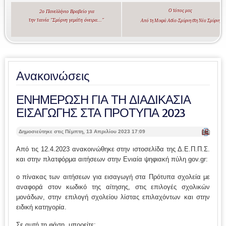
Ο τόπος μας
2ο Πανελλήνιο Βραβείο για
την ταινία "Σμύρνη γεμάτη όνειρα..."
Από τη Μικρά Ασία-Σμύρνη στη Νέα Σμύρνη
Ανακοινώσεις
ΕΝΗΜΕΡΩΣΗ ΓΙΑ ΤΗ ΔΙΑΔΙΚΑΣΙΑ
ΕΙΣΑΓΩΓΗΣ ΣΤΑ ΠΡΟΤΥΠΑ 2023
| Ε
Δημοσιεύτηκε στις Πέμπτη, 13 Απριλίου 2023 17:09
κτ
ύπ
Από τις 12.4.2023 ανακοινώθηκε στην ιστοσελίδα της Δ.Ε.Π.Π.Σ.
ωσ
και στην πλατφόρμα αιτήσεων στην Ενιαία ψηφιακή πύλη gov.gr:
η |
ο πίνακας των αιτήσεων για εισαγωγή στα Πρότυπα σχολεία με
αναφορά στον κωδικό της αίτησης, στις επιλογές σχολικών
μονάδων, στην επιλογή σχολείου λίστας επιλαχόντων και στην
ειδική κατηγορία.
Σε αυτή τη φάση, μπορείτε: