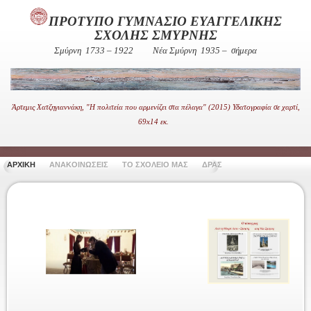
ΠΡΟΤΥΠΟ ΓΥΜΝΑΣΙΟ ΕΥΑΓΓΕΛΙΚΗΣ
ΣΧΟΛΗΣ ΣΜΥΡΝΗΣ
Σμύρνη 1733 – 1922
Νέα Σμύρνη 1935 – σήμερα
Άρτεμις Χατζηγιαννάκη, "Η πολιτεία που αρμενίζει στα πέλαγα" (2015) Υδατογραφία σε χαρτί,
69x14 εκ.
ΑΡΧΙΚΗ
ΑΝΑΚΟΙΝΩΣΕΙΣ
ΤΟ ΣΧΟΛΕΙΟ ΜΑΣ
ΔΡΑΣΤΗΡΙΟΤΗΤΕΣ
ΧΡΗΣΙ