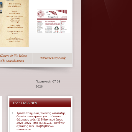
η Σμύρνη
στη Νέα Σμύρνη
Η πένα της Ευαγγελικής
ερίδα
ιστορικής μνήμης
Παρασκευή, 07 08
2026
ΤΕΛΕΥΤΑΙΑ ΝΕΑ
Τροποποιημένος πίνακας κατάταξης
δεκτών υποψηφίων για απόσπαση
διάρκειας ενός (1) διδακτικού έτους,
2026-2027, στο Π.Γ.Ε.Σ.Σ., κατόπιν
εξέτασης των υποβληθεισών
ενστάσεων