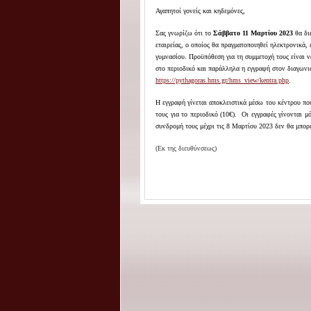
Αγαπητοί γονείς και κηδεμόνες,
Σας γνωρίζω ότι το
Σάββατο 11 Μαρτίου 2023
θα δι
εταιρείας, ο οποίος θα πραγματοποιηθεί ηλεκτρονικά
γυμνασίου. Προϋπόθεση για τη συμμετοχή τους είναι
στο περιοδικό και παράλληλα η εγγραφή στον διαγων
https://pythagoras.hms.gr/hms_view/kentra.php
.
Η εγγραφή γίνεται αποκλειστικά μέσω του κέντρου που
τους για το περιοδικό (10€). Οι εγγραφές γίνονται
συνδρομή τους μέχρι τις 8 Μαρτίου 2023 δεν θα μπορ
(Εκ της διευθύνσεως)