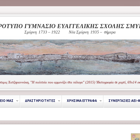
ΡΟΤΥΠΟ ΓΥΜΝΑΣΙΟ ΕΥΑΓΓΕΛΙΚΗΣ ΣΧΟΛΗΣ ΣΜ
Σμύρνη 1733 – 1922
Νέα Σμύρνη 1935 – σήμερα
τεμις Χατζηγιαννάκη, "Η πολιτεία που αρμενίζει στα πέλαγα" (2015) Υδατογραφία σε χαρτί, 69x14 ε
ΕΙΟ ΜΑΣ
ΔΡΑΣΤΗΡΙΟΤΗΤΕΣ
ΧΡΗΣΙΜΑ ΕΓΓΡΑΦΑ
ΣΥΝΕΡΓΑΣΙΕΣ:ΑΕΙ-