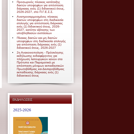
Προσωρινός πίνακας κατάταξης
δεκτών υποψηφίων για απόσπαση
διάρκειας ενός (1) διδακτικού έτους,
2026-2027, στο Π.Γ.Ε.Σ.Σ.
Αναπροσαρμοσμένος πίνακας
δεκτών υποψηφίων στη διαδικασία
επιλογής για απόσπαση διάρκειας
ενός (1) διδακτικού έτους, 2026-
2027, κατόπιν εξέτασης των
υποβληθεισών ενστάσεων
Πίνακες δεκτών και μη δεκτών
υποψηφίων στη διαδικασία επιλογής
για απόσπαση διάρκειας ενός (1)
διδακτικού έτους, 2026-2027
2η Ανακοινοποίηση - Πρόσκλησης
εκδήλωσης ενδιαφέροντος για
πλήρωση λειτουργικών κενών στα
Πρότυπα και Πειραματικά με
απόσπαση μόνιμων εκπαιδευτικών
Πρωτοβάθμιας και Δευτεροβάθμιας
εκπαίδευσης διάρκειας ενός (1)
διδακτικού έτους
ΕΚΔΗΛΩΣΕΙΣ
2025-2026