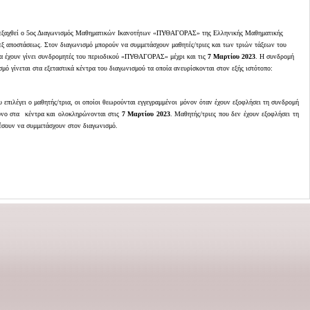
πω
ση
|
εξαχθεί ο 5ος Διαγωνισμός Μαθηματικών Ικανοτήτων «ΠΥΘΑΓΟΡΑΣ» της Ελληνικής Μαθηματικής
, εξ αποστάσεως. Στον διαγωνισμό μπορούν να συμμετάσχουν μαθητές/τριες και των τριών τάξεων του
 να έχουν γίνει συνδρομητές του περιοδικού «ΠΥΘΑΓΟΡΑΣ» μέχρι και
τις
7 Μαρτίου 2023
. Η συνδρομή
ισμό
γίνεται στα εξεταστικά κέντρα του διαγωνισμού τα οποία ανευρίσκονται στον εξής ιστότοπο:
 επιλέγει ο μαθητής/τρια, οι οποίοι θεωρούνται εγγεγραμμένοι μόνον όταν έχουν εξοφλήσει τη συνδρομή
 μόνο στα κέντρα και ολοκληρώνονται στις
7 Μαρτίου 2023
. Μαθητής/τριες που δεν έχουν εξοφλήσει τη
έσουν να συμμετάσχουν στον διαγωνισμό.