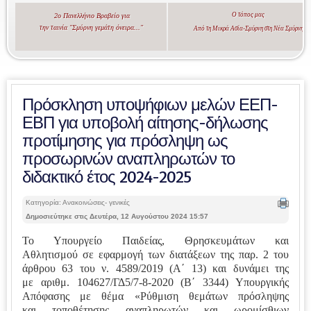
Ο τόπος μας
2ο Πανελλήνιο Βραβείο για
την ταινία "Σμύρνη γεμάτη όνειρα..."
Από τη Μικρά Ασία-Σμύρνη στη Νέα Σμύρνη
Πρόσκληση υποψήφιων μελών ΕΕΠ-
ΕΒΠ για υποβολή αίτησης-δήλωσης
προτίμησης για πρόσληψη ως
προσωρινών αναπληρωτών το
διδακτικό έτος 2024-2025
Κατηγορία: Ανακοινώσεις- γενικές
Δημοσιεύτηκε στις Δευτέρα, 12 Αυγούστου 2024 15:57
Το Υπουργείο Παιδείας, Θρησκευμάτων και
Αθλητισμού
σε εφαρμογή των διατάξεων της παρ. 2 του
άρθρου 63 του ν. 4589/2019 (Α΄ 13) και δυνάμει της
με
αριθμ. 104627/ΓΔ5/7-8-2020 (Β΄ 3344) Υπουργικής
Απόφασης με θέμα «Ρύθμιση θεμάτων πρόσληψης
και
τοποθέτησης αναπληρωτών και ωρομίσθιων