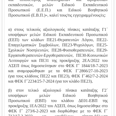
εκπαιδευτικών, μελών Ειδικού Εκπαιδευτικού
Προσωπικού
(Ε.Ε.Π.) και Ειδικού Βοηθητικού
Προσωπικού (Ε.Β.Π.)»,
καλεί τους/τις εγγεγραμμένους/ες:
α) στους τελικούς αξιολογικούς πίνακες κατάταξης Γ1΄
υποψήφιων μελών Ειδικού Εκπαιδευτικού
Προσωπικού
(ΕΕΠ) των κλάδων ΠΕ21-Θεραπευτών Λόγου, ΠΕ22-
Επαγγελματικών Συμβούλων, ΠΕ23-
Ψυχολόγων, ΠΕ25-
Σχολικών Νοσηλευτών, ΠΕ28-Φυσιοθεραπευτών, ΠΕ29-
Εργασιοθεραπευτών-
Εργοθεραπευτών, ΠΕ30-Κοινωνικών
Λειτουργών και ΠΕ31 της προκήρυξης 2ΕΑ/2022 του
ΑΣΕΠ όπως
δημοσιεύτηκαν στο ΦΕΚ Γ΄ 1844/18-7-2023
και αναμορφώθηκαν με τα ΦΕΚ Γ΄2866/27-10-2023
(για
τους κλάδους ΠΕ22 και ΠΕ23), ΦΕΚ Γ΄462/7-2-2024
και ΦΕΚ Γ΄2234/25-7-2024 (για τον κλάδο ΠΕ23),
β) στον τελικό αξιολογικό πίνακα κατάταξης Γ2΄
υποψήφιων μελών Ειδικού Βοηθητικού
Προσωπικού
(ΕΒΠ) του κλάδου ΔΕ01-ΕΒΠ της
προκήρυξης 1ΕΑ/2022 του ΑΣΕΠ, όπως δημοσιεύθηκε στο
ΦΕΚ Γ΄ 273/6-
2-2023 και διορθώθηκε με το ΦΕΚ Γ΄