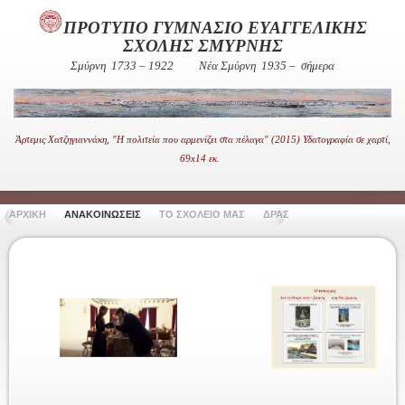
ΠΡΟΤΥΠΟ ΓΥΜΝΑΣΙΟ ΕΥΑΓΓΕΛΙΚΗΣ
ΣΧΟΛΗΣ ΣΜΥΡΝΗΣ
Σμύρνη 1733 – 1922
Νέα Σμύρνη 1935 – σήμερα
Άρτεμις Χατζηγιαννάκη, "Η πολιτεία που αρμενίζει στα πέλαγα" (2015) Υδατογραφία σε χαρτί,
69x14 εκ.
ΑΡΧΙΚΗ
ΑΝΑΚΟΙΝΩΣΕΙΣ
ΤΟ ΣΧΟΛΕΙΟ ΜΑΣ
ΔΡΑΣΤΗΡΙΟΤΗΤΕΣ
ΧΡΗΣΙ