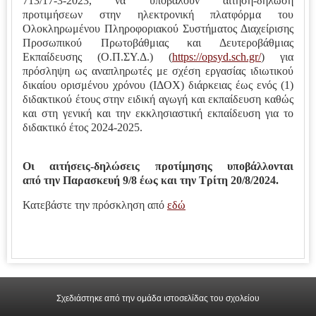
713/17-3-2023,
να υποβάλουν αίτηση-δήλωση
προτιμήσεων στην ηλεκτρονική πλατφόρμα του
Ολοκληρωμένου
Πληροφοριακού Συστήματος Διαχείρισης
Προσωπικού Πρωτοβάθμιας και Δευτεροβάθμιας
Εκπαίδευσης
(Ο.Π.ΣΥ.Δ.) (
https://opsyd.sch.gr/
) για
πρόσληψη ως αναπληρωτές με σχέση εργασίας ιδιωτικού
δικαίου
ορισμένου χρόνου (ΙΔΟΧ) διάρκειας έως ενός (1)
διδακτικού έτους στην ειδική αγωγή και εκπαίδευση
καθώς
και στη γενική και την εκκλησιαστική εκπαίδευση για το
διδακτικό έτος 2024-2025.
Οι αιτήσεις-δηλώσεις προτίμησης υποβάλλονται
από
την Παρασκευή 9/8 έως και την Τρίτη 20/8/2024.
Κατεβάστε την πρόσκληση από
εδώ
Σχεδιάστηκε από την ομάδα ιστοσελίδας του σχολείου