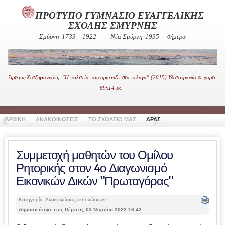
ΠΡΟΤΥΠΟ ΓΥΜΝΑΣΙΟ ΕΥΑΓΓΕΛΙΚΗΣ
ΣΧΟΛΗΣ ΣΜΥΡΝΗΣ
Σμύρνη 1733 – 1922
Νέα Σμύρνη 1935 – σήμερα
Άρτεμις Χατζηγιαννάκη, "Η πολιτεία που αρμενίζει στα πέλαγα" (2015) Υδατογραφία σε χαρτί,
69x14 εκ.
ΑΡΧΙΚΗ
ΑΝΑΚΟΙΝΩΣΕΙΣ
ΤΟ ΣΧΟΛΕΙΟ ΜΑΣ
ΔΡΑΣΤΗΡΙΟΤΗΤΕΣ
ΧΡΗΣΙ
Συμμετοχή μαθητών του Ομίλου
Ρητορικής στον 4ο Διαγωνισμό
Εικονικών Δικών "Πρωταγόρας"
Κατηγορία: Ανακοινώσεις εκδηλώσεων
Δημοσιεύτηκε στις Πέμπτη, 03 Μαρτίου 2022 16:42