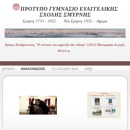
ΠΡΟΤΥΠΟ ΓΥΜΝΑΣΙΟ ΕΥΑΓΓΕΛΙΚΗΣ
ΣΧΟΛΗΣ ΣΜΥΡΝΗΣ
Σμύρνη 1733 – 1922
Νέα Σμύρνη 1935 – σήμερα
Άρτεμις Χατζηγιαννάκη, "Η πολιτεία που αρμενίζει στα πέλαγα" (2015) Υδατογραφία σε χαρτί,
69x14 εκ.
ΑΡΧΙΚΗ
ΑΝΑΚΟΙΝΩΣΕΙΣ
ΤΟ ΣΧΟΛΕΙΟ ΜΑΣ
ΔΡΑΣΤΗΡΙΟΤΗΤΕΣ
ΧΡΗΣΙ