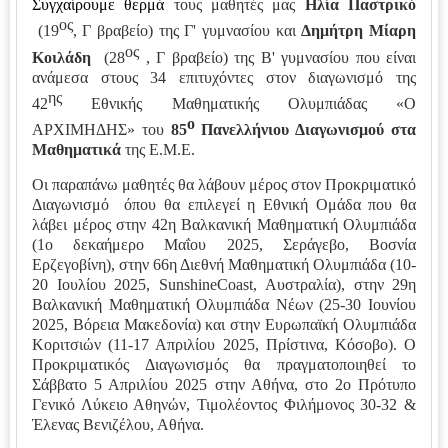
Συγχαίρουμε θερμά
τους μαθητές μας
Ηλία
Παστρικό
ος
(19
, Γ βραβείο) της Γ' γυμνασίου και
Δημήτρη
Μίαρη
ος
Κοιλάδη
(28
, Γ βραβείο) της Β' γυμνασίου που είναι
ανάμεσα στους 34 επιτυχόντες στον διαγωνισμό της
ης
42
Εθνικής Μαθηματικής Ολυμπιάδας
«Ο
ο
ΑΡΧΙΜΗΔΗΣ» του
85
Πανελλήνιου Διαγωνισμού στα
Μαθηματικά
της Ε.Μ.Ε.
Οι παραπάνω μαθητές θα λάβουν μέρος στον Προκριματικό
Διαγωνισμό όπου θα επιλεγεί η Εθνική Ομάδα που θα
λάβει μέρος στην 42η Βαλκανική Μαθηματική Ολυμπιάδα
(1ο δεκαήμερο Μαΐου 2025, Σεράγεβο, Βοσνία
Ερζεγοβίνη), στην 66η Διεθνή Μαθηματική Ολυμπιάδα (10-
20 Ιουλίου 2025, SunshineCoast, Αυστραλία), στην 29η
Βαλκανική Μαθηματική Ολυμπιάδα Νέων (25-30 Ιουνίου
2025, Βόρεια Μακεδονία) και στην Ευρωπαϊκή Ολυμπιάδα
Κοριτσιών (11-17 Απριλίου 2025, Πρίστινα, Κόσοβο). Ο
Προκριματικός Διαγωνισμός θα πραγματοποιηθεί το
Σάββατο 5 Απριλίου 2025 στην Αθήνα, στο 2ο Πρότυπο
Γενικό Λύκειο Αθηνών, Τιμολέοντος Φιλήμονος 30-32 &
Έλενας Βενιζέλου, Αθήνα.