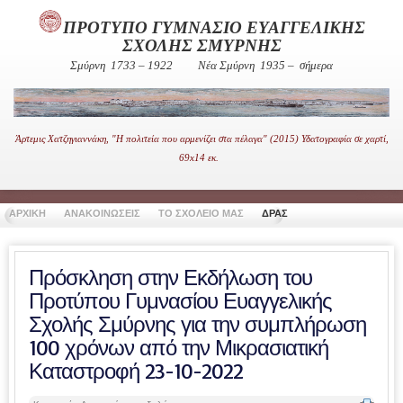
ΠΡΟΤΥΠΟ ΓΥΜΝΑΣΙΟ ΕΥΑΓΓΕΛΙΚΗΣ
ΣΧΟΛΗΣ ΣΜΥΡΝΗΣ
Σμύρνη 1733 – 1922
Νέα Σμύρνη 1935 – σήμερα
Άρτεμις Χατζηγιαννάκη, "Η πολιτεία που αρμενίζει στα πέλαγα" (2015) Υδατογραφία σε χαρτί,
69x14 εκ.
ΑΡΧΙΚΗ
ΑΝΑΚΟΙΝΩΣΕΙΣ
ΤΟ ΣΧΟΛΕΙΟ ΜΑΣ
ΔΡΑΣΤΗΡΙΟΤΗΤΕΣ
ΧΡΗΣΙ
Πρόσκληση στην Εκδήλωση του
Προτύπου Γυμνασίου Ευαγγελικής
Σχολής Σμύρνης για την συμπλήρωση
100 χρόνων από την Μικρασιατική
Καταστροφή 23-10-2022