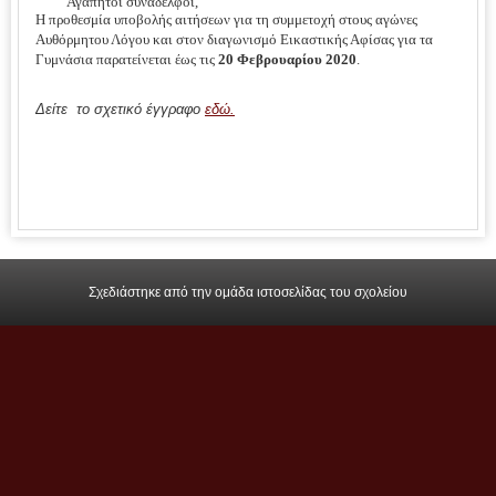
Αγαπητοί συνάδελφοι,
Η προθεσμία υποβολής αιτήσεων για τη συμμετοχή στους αγώνες
Αυθόρμητου Λόγου και στον διαγωνισμό Εικαστικής Αφίσας για τα
Γυμνάσια παρατείνεται έως τις
20 Φεβρουαρίου 2020
.
Δείτε το σχετικό έγγραφο
εδώ
.
Σχεδιάστηκε από την ομάδα ιστοσελίδας του σχολείου