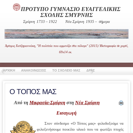
ΠΡΟΤΥΠΟ ΓΥΜΝΑΣΙΟ ΕΥΑΓΓΕΛΙΚΗΣ
ΣΧΟΛΗΣ ΣΜΥΡΝΗΣ
Σμύρνη 1733 – 1922
Νέα Σμύρνη 1935 – σήμερα
Άρτεμις Χατζηγιαννάκη, "Η πολιτεία που αρμενίζει στα πέλαγα" (2015) Υδατογραφία σε χαρτί,
69x14 εκ.
ΑΡΧΙΚΗ
ΑΝΑΚΟΙΝΩΣΕΙΣ
ΤΟ ΣΧΟΛΕΙΟ ΜΑΣ
ΔΡΑΣΤΗΡΙΟΤΗΤΕΣ
ΧΡΗΣΙ
Ο ΤΟΠΟΣ ΜΑΣ
Από τη
Μικρασία-Σμύρνη
στη
Νέα Σμύρνη
Εισαγωγή
Στον σύνδεσμο «Ο Τόπος μας» φιλοδοξούμε να
φιλοξενήσουμε ποικίλο υλικό που να φωτίζει πτυχές