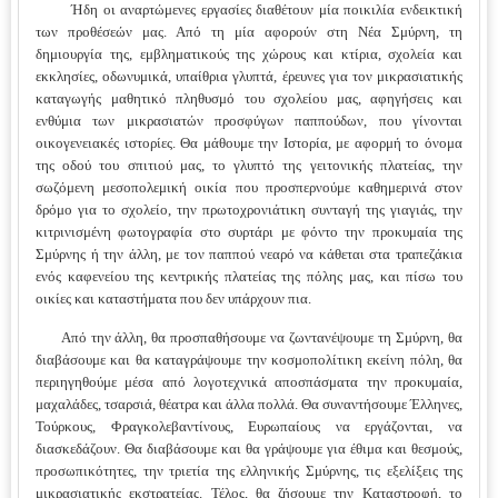
Ήδη οι αναρτώμενες εργασίες διαθέτουν μία ποικιλία ενδεικτική
των προθέσεών μας. Από τη μία αφορούν στη Νέα Σμύρνη, τη
δημιουργία της, εμβληματικούς της χώρους και κτίρια, σχολεία και
εκκλησίες, οδωνυμικά, υπαίθρια γλυπτά, έρευνες για τον μικρασιατικής
καταγωγής μαθητικό πληθυσμό του σχολείου μας, αφηγήσεις και
ενθύμια των μικρασιατών προσφύγων παππούδων, που γίνονται
οικογενειακές ιστορίες. Θα μάθουμε την Ιστορία, με αφορμή το όνομα
της οδού του σπιτιού μας, το γλυπτό της γειτονικής πλατείας, την
σωζόμενη μεσοπολεμική οικία που προσπερνούμε καθημερινά στον
δρόμο για το σχολείο, την πρωτοχρονιάτικη συνταγή της γιαγιάς, την
κιτρινισμένη φωτογραφία στο συρτάρι με φόντο την προκυμαία της
Σμύρνης ή την άλλη, με τον παππού νεαρό να κάθεται στα τραπεζάκια
ενός καφενείου της κεντρικής πλατείας της πόλης μας, και πίσω του
οικίες και καταστήματα που δεν υπάρχουν πια.
Από την άλλη, θα προσπαθήσουμε να ζωντανέψουμε τη Σμύρνη, θα
διαβάσουμε και θα καταγράψουμε την κοσμοπολίτικη εκείνη πόλη, θα
περιηγηθούμε μέσα από λογοτεχνικά αποσπάσματα την προκυμαία,
μαχαλάδες, τσαρσιά, θέατρα και άλλα πολλά. Θα συναντήσουμε Έλληνες,
Τούρκους, Φραγκολεβαντίνους, Ευρωπαίους να εργάζονται, να
διασκεδάζουν. Θα διαβάσουμε και θα γράψουμε για έθιμα και θεσμούς,
προσωπικότητες, την τριετία της ελληνικής Σμύρνης, τις εξελίξεις της
μικρασιατικής εκστρατείας. Τέλος, θα ζήσουμε την Καταστροφή, το