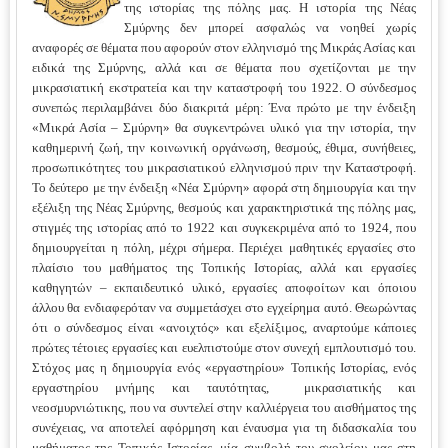
της ιστορίας της πόλης μας. Η ιστορία της Νέας
Σμύρνης δεν μπορεί ασφαλώς να νοηθεί χωρίς
αναφορές σε θέματα που αφορούν στον ελληνισμό της Μικράς Ασίας και
ειδικά της Σμύρνης, αλλά και σε θέματα που σχετίζονται με την
μικρασιατική εκστρατεία και την καταστροφή του 1922. Ο σύνδεσμος
συνεπώς περιλαμβάνει δύο διακριτά μέρη: Ένα πρώτο με την ένδειξη
«Μικρά Ασία – Σμύρνη» θα συγκεντρώνει υλικό για την ιστορία, την
καθημερινή ζωή, την κοινωνική οργάνωση, θεσμούς, έθιμα, συνήθειες,
προσωπικότητες του μικρασιατικού ελληνισμού πριν την Καταστροφή.
Το δεύτερο με την ένδειξη «Νέα Σμύρνη» αφορά στη δημιουργία και την
εξέλιξη της Νέας Σμύρνης, θεσμούς και χαρακτηριστικά της πόλης μας,
στιγμές της ιστορίας από το 1922 και συγκεκριμένα από το 1924, που
δημιουργείται η πόλη, μέχρι σήμερα. Περιέχει μαθητικές εργασίες στο
πλαίσιο του μαθήματος της Τοπικής Ιστορίας, αλλά και εργασίες
καθηγητών – εκπαιδευτικό υλικό, εργασίες αποφοίτων και όποιου
άλλου θα ενδιαφερόταν να συμμετάσχει στο εγχείρημα αυτό. Θεωρώντας
ότι ο σύνδεσμος είναι «ανοιχτός» και εξελίξιμος, αναρτούμε κάποιες
πρώτες τέτοιες εργασίες και ευελπιστούμε στον συνεχή εμπλουτισμό του.
Στόχος μας η δημιουργία ενός «εργαστηρίου» Τοπικής Ιστορίας, ενός
εργαστηρίου μνήμης και ταυτότητας, μικρασιατικής και
νεοσμυρνιώτικης, που να συντελεί στην καλλιέργεια του αισθήματος της
συνέχειας, να αποτελεί αφόρμηση και έναυσμα για τη διδασκαλία του
μαθήματος της Τοπικής Ιστορίας, μία συμβολή του σχολείου μας στη