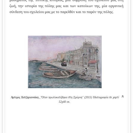
ζωή, την ιστορία της πόλης μας και των κατοίκων της, μία οργανική
σύνδεση του σχολείου μας με το παρελθόν και το παρόν της πόλης.
Άρτεμις 
Άρτεμις Χατζηγιαννάκη ,
"Όταν πρωτοκατέβηκα στη Σμύρνη" (2015) Υδατογραφία σε χαρτί
52χ40 εκ.