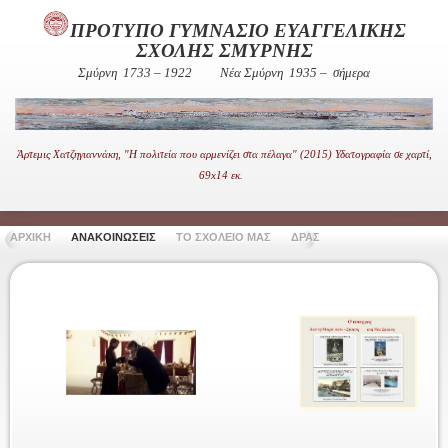
ΠΡΟΤΥΠΟ ΓΥΜΝΑΣΙΟ ΕΥΑΓΓΕΛΙΚΗΣ
ΣΧΟΛΗΣ ΣΜΥΡΝΗΣ
Σμύρνη 1733 – 1922
Νέα Σμύρνη 1935 – σήμερα
Άρτεμις Χατζηγιαννάκη, "Η πολιτεία που αρμενίζει στα πέλαγα" (2015) Υδατογραφία σε χαρτί,
69x14 εκ.
ΑΡΧΙΚΗ
ΑΝΑΚΟΙΝΩΣΕΙΣ
ΤΟ ΣΧΟΛΕΙΟ ΜΑΣ
ΔΡΑΣΤΗΡΙΟΤΗΤΕΣ
ΧΡΗΣΙ