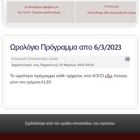
Ο τόπος μας
2ο Πανελλήνιο Βραβείο για
την ταινία "Σμύρνη γεμάτη όνειρα..."
Από τη Μικρά Ασία-Σμύρνη στη Νέα Σμύρνη
Ωρολόγιο Πρόγραμμα απο 6/3/2023
Κατηγορία: Ανακοινώσεις- γενικές
Δημοσιεύτηκε στις Παρασκευή, 03 Μαρτίου 2023 09:20
Το ωρολόγιο πρόγραμμα κάθε τμήματος από 6/3/23
εδώ
. Αλλαγές
μόνο στα τμήματα Α1,Β3
Σχεδιάστηκε από την ομάδα ιστοσελίδας του σχολείου