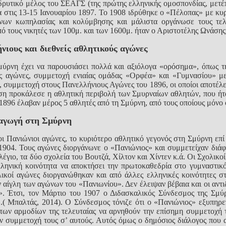
ιδρυτικό μέλος του ΣΕΑΓΣ (της πρώτης ελληνικής ομοσπονδίας, μετ
στις 13-15 Ιανουαρίου 1897. Το 1908 ιδρύθηκε ο «Πέλοπας» με κυ
ων κωπηλασίας και κολύμβησης και μάλιστα οργάνωσε τους τελε
πό τους νικητές των 100μ. και των 1600μ. ήταν ο Αριστοτέλης Ωνάσης
ιους και διεθνείς αθλητικούς αγώνες
μύρνη έχει να παρουσιάσει πολλά και αξιόλογα «ορόσημα», όπως 
ς αγώνες, συμμετοχή ενιαίας ομάδας «Ορφέα» και «Γυμνασίου» με 
, συμμετοχή στους Πανελλήνιους Αγώνες του 1896, οι οποίοι αποτέλ
ωση προκάλεσε η αθλητική περιβολή των Σμυρναίων αθλητών, που ή
1896 έλαβαν μέρος 5 αθλητές από τη Σμύρνη, από τους οποίους μόνο 
 αγωγή στη Σμύρνη
ι Πανιώνιοι αγώνες, το κυριότερο αθλητικό γεγονός στη Σμύρνη επί 
1904. Τους αγώνες διοργάνωνε ο «Πανιώνιος» και συμμετείχαν διάφ
ιο, τα δύο σχολεία του Βουτζά, Χίλτον και Χίντεν κ.ά. Οι Σχολικο
λληνική κοινότητα να αποκτήσει την πρωτοκαθεδρία στο γυμναστικ
ολικοί αγώνες διοργανώθηκαν και από άλλες ελληνικές κοινότητες 
ην αίγλη των αγώνων του «Πανιωνίου». Δεν έλειψαν βέβαια και οι αντ
. Έτσι, τον Μάρτιο του 1907 ο Διδασκαλικός Σύνδεσμος της Σμύρ
ς».( Μπαλτάς, 2014). Ο Σύνδεσμος τόνιζε ότι ο «Πανιώνιος» εξυπηρ
των αρμοδίων της τελευταίας να αρνηθούν την επίσημη συμμετοχή 
ην συμμετοχή τους σ’ αυτούς. Αυτός όμως ο δημόσιος διάλογος που 