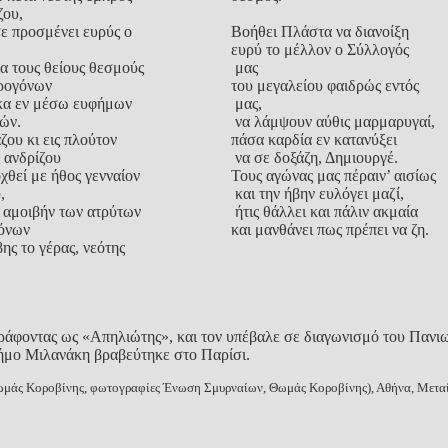
ζου,
σε προσμένει ευρύς ο
Βοήθει Πλάστα να διανοίξη
ευρύ το μέλλον ο Σύλλογός
μα τους θείους θεσμούς
μας
ρογόνων
του μεγαλείου φαιδρώς εντός
ίκα εν μέσω ευφήμων
μας,
ών.
να λάμψουν αύθις μαρμαρυγαί,
ζου κι εις πλούτον
πάσα καρδία εν κατανύξει
ς ανδρίζου
να σε δοξάζη, Δημιουργέ.
χθεί με ήθος γενναίον
Τους αγώνας μας πέραιν’ αισίως
,
και την ήβην ευλόγει μαζί,
 αμοιβήν των ατρύτων
ήτις θάλλει και πάλιν ακμαία
όνων
και μανθάνει πως πρέπει να ζη.
ης το γέρας, νεότης
ράφοντας ως «Απηλιώτης», και τον υπέβαλε σε διαγωνισμό του Πανιω
ήμο Μιλανάκη βραβεύτηκε στο Παρίσι.
Θωμάς Κοροβίνης, φωτογραφίες Ένωση Σμυρναίων, Θωμάς Κοροβίνης), Αθήνα, Μεταίχ