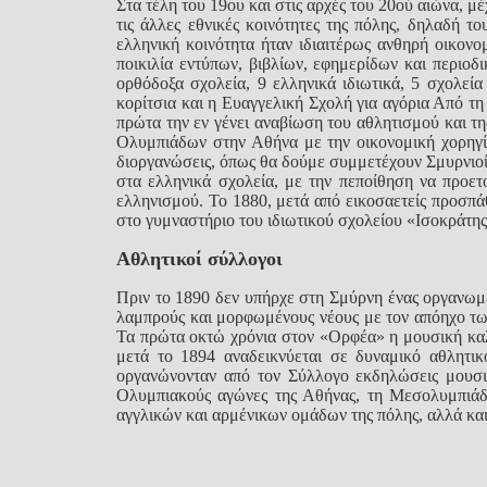
Στα τέλη του 19ου και στις αρχές του 20ού αιώνα, 
τις άλλες εθνικές κοινότητες της πόλης, δηλαδή τ
ελληνική κοινότητα ήταν ιδιαιτέρως ανθηρή οικονο
ποικιλία εντύπων, βιβλίων, εφημερίδων και περιοδ
ορθόδοξα σχολεία, 9 ελληνικά ιδιωτικά, 5 σχολεία
κορίτσια και η Ευαγγελική Σχολή για αγόρια Από 
πρώτα την εν γένει αναβίωση του αθλητισμού και τη
Ολυμπιάδων στην Αθήνα με την οικονομική χορηγία
διοργανώσεις, όπως θα δούμε συμμετέχουν Σμυρνιοί 
στα ελληνικά σχολεία, με την πεποίθηση να προετ
ελληνισμού. Το 1880, μετά από εικοσαετείς προσπ
στο γυμναστήριο του ιδιωτικού σχολείου «Ισοκράτη
Αθλητικοί σύλλογοι
Πριν το 1890 δεν υπήρχε στη Σμύρνη ένας οργανωμ
λαμπρούς και μορφωμένους νέους με τον απόηχο τω
Τα πρώτα οκτώ χρόνια στον «Ορφέα» η μουσική καλ
μετά το 1894 αναδεικνύεται σε δυναμικό αθλητ
οργανώνονταν από τον Σύλλογο εκδηλώσεις μουσικ
Ολυμπιακούς αγώνες της Αθήνας, τη Μεσολυμπιάδα
αγγλικών και αρμένικων ομάδων της πόλης, αλλά κα