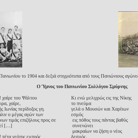
Πανιωνίου το 1904 και δεξιά στιγμιότυπα από τους Πανιώνιους αγώνε
Ο Ύμνος του Πανιωνίου Συλλόγου Σμύρνης
 χαίρε του Ψάλτου
Κι ενώ μελιχρώς εις της Νίκης
ιρα, χαίρε,
το πνεύμα
ς Ιωνίας περίδοξος γη.
γελά ο Μουσών και Χαρίτων
άλιν ο μέγας αγών των
εσμός
νων τιμάς επιζήλους προς σε
εις πόθος τους πάντας βαθύς
εί […]
συνενώνει
μακραίων να ζήση ο νέος
 πέτα νεότης εμπρός
δεσμός.