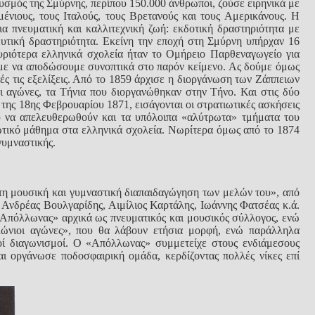
θυσμός της Σμύρνης, περίπου 150.000 άνθρωποι, ζούσε ειρηνικά με
μένιους, τους Ιταλούς, τους Βρετανούς και τους Αμερικάνους. Η
σια πνευματική και καλλιτεχνική ζωή: εκδοτική δραστηριότητα με
δευτική δραστηριότητα. Εκείνη την εποχή στη Σμύρνη υπήρχαν 16
 κυριότερα ελληνικά σχολεία ήταν το Ομήρειο Παρθεναγωγείο για
υμε να αποδώσουμε συνοπτικά στο παρόν κείμενο. Ας δούμε όμως
ές τις εξελίξεις. Από το 1859 άρχισε η διοργάνωση των Ζάππειων
ι αγώνες, τα Τήνια που διοργανώθηκαν στην Τήνο. Και στις δύο
της 18ης Φεβρουαρίου 1871, εισάγονται οι στρατιωτικές ασκήσεις
νου να απελευθερωθούν και τα υπόλοιπα «αλύτρωτα» τμήματα του
ωτικό μάθημα στα ελληνικά σχολεία. Νωρίτερα όμως από το 1874
γυμναστικής.
τη μουσική και γυμναστική διαπαιδαγώγηση των μελών του», από
Ανδρέας Βουλγαρίδης, Αιμίλιος Καρτάλης, Ιωάννης Φατσέας κ.ά.
«Απόλλωνας» αρχικά ως πνευματικός και μουσικός σύλλογος, ενώ
λώνιοι αγώνες», που θα λάβουν ετήσια μορφή, ενώ παράλληλα
οί διαγωνισμοί. Ο «Απόλλωνας» συμμετείχε στους ενδιάμεσους
ι οργάνωσε ποδοσφαιρική ομάδα, κερδίζοντας πολλές νίκες επί