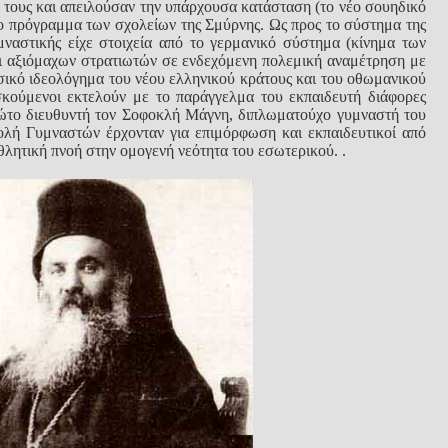
σή τους και απειλούσαν την υπάρχουσα κατάσταση (το νέο σουηδικό
στο πρόγραμμα των σχολείων της Σμύρνης. Ως προς το σύστημα της
ναστικής είχε στοιχεία από το γερμανικό σύστημα (κίνημα των
αι αξιόμαχων στρατιωτών σε ενδεχόμενη πολεμική αναμέτρηση με
ασικό ιδεολόγημα του νέου ελληνικού κράτους και του οθωμανικού
σκούμενοι εκτελούν με το παράγγελμα του εκπαιδευτή διάφορες
ρώτο διευθυντή τον Σοφοκλή Μάγνη, διπλωματούχο γυμναστή του
ολή Γυμναστών έρχονταν για επιμόρφωση και εκπαιδευτικοί από
θλητική πνοή στην ομογενή νεότητα του εσωτερικού. .