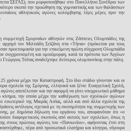
έπειτα ΣΕΓΑΣ), που μορφοποιήθηκε στο Πανελλήνιο Συνέδριο των
ριότερο σκοπό την προώθηση της γυμναστικής και των θαλάσσιων
υταίους αθλητικούς αγώνες κολύμβησης λίγες μέρες πριν την
.
τη συμμετοχή Σμυρναίων αθλητών στις Ζάππειες Ολυμπιάδες της
αρχηγό τον Μιλτιάδη Σεϊζάνη στα «Τήνια» (πρόκειται για τους
εσαν προετοιμασία για την επικείμενη πρώτη σύγχρονη Ολυμπιάδα
ταν συγχρονισμένη και ομοιόμορφη, κατά τα πρότυπα των Άγγλων
ο Γεώργιος Τσίτας αναδείχτηκε δεύτερος ολυμπιονίκης στην πάλη.
25 χρόνια μέχρι την Καταστροφή. Στο ίδιο στάδιο γίνονταν και οι
ορα σχολεία της Σμύρνης, ελληνικά και ξένα: Ευαγγελική Σχολή,
ί αγώνες αποτέλεσαν και την αφορμή να γίνει υποχρεωτικό μάθημα
ό κίνημα, την οποία μέχρι την καθιέρωση των σχολικών αγώνων
στο εσωτερικό της Μικράς Ασίας, αλλά και από άλλα σχολεία της
ιδράσεις αντίλογος σχετικά με τη σκοπιμότητα της συμμετοχής των
νης, με δημόσια δήλωση του οργάνου του, αποφαινόταν ότι «ο
ετούσε διαφορετικούς σκοπούς από αυτούς των σχολείων, όπως η
της στους πρώτους αγώνες του «Πανιωνίου», αφήνοντας έτσι στη
αναπτύχθηκε, πέρα από προσωπικά ελατήρια και κίνητρα, σίγουρα