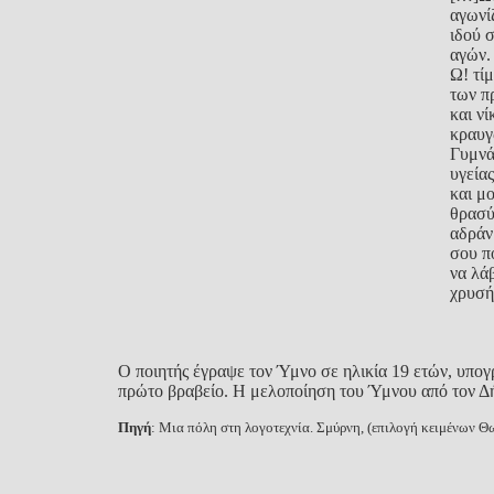
αγωνί
ιδού 
αγών.
Ω! τί
των π
και ν
κραυγ
Γυμνά
υγεία
και μο
θρασύ
αδράν
σου π
να λάβ
χρυσή
Ο ποιητής έγραψε τον Ύμνο σε ηλικία 19 ετών, υπογ
πρώτο βραβείο. Η μελοποίηση του Ύμνου από τον Δ
Πηγή
: Μια πόλη στη λογοτεχνία. Σμύρνη, (επιλογή κειμένων 