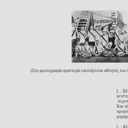
(Στη φωτογραφία αριστερά εικονίζονται αθλητές του 
[…]Ω!
γενέτε
σεμνή
Και π
προγό
χορηγ
[…]Ω!