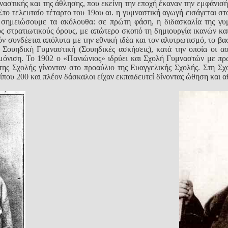
υμναστικής και της άθλησης, που εκείνη την εποχή έκαναν την εμφάνι
Στο τελευταίο τέταρτο του 19ου αι. η γυμναστική αγωγή εισάγεται 
ς σημειώσουμε τα ακόλουθα: σε πρώτη φάση, η διδασκαλία της γυμ
ούς στρατιωτικούς όρους, με απώτερο σκοπό τη δημιουργία ικανών κ
ν συνδέεται απόλυτα με την εθνική ιδέα και τον αλυτρωτισμό, το β
 Σουηδική Γυμναστική (Σουηδικές ασκήσεις), κατά την οποία οι α
ρμόνιση. Το 1902 ο «Πανιώνιος» ιδρύει και Σχολή Γυμναστών με π
ης Σχολής γίνονταν στο προαύλιο της Ευαγγελικής Σχολής. Στη Σχ
ίπου 200 και πλέον δάσκαλοι είχαν εκπαιδευτεί δίνοντας ώθηση και α