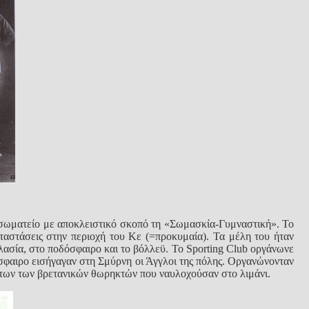
 σωματείο με αποκλειστικό σκοπό τη «Σωμασκία-Γυμναστική». Το
ταστάσεις στην περιοχή του Κε (=προκυμαία). Τα μέλη του ήταν
δηλασία, στο ποδόσφαιρο και το βόλλεϋ. Το Sporting Club οργάνωνε
όσφαιρο εισήγαγαν στη Σμύρνη οι Άγγλοι της πόλης. Οργανώνονταν
άτων των βρετανικών θωρηκτών που ναυλοχούσαν στο λιμάνι.