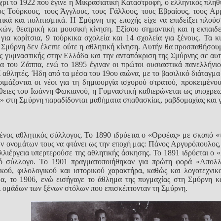
μέχρι το 1922 που έγινε η Μικρασιατική Καταστροφή, ο ελληνικός πλη
ους Τούρκους, τους Άγγλους, τους Γάλλους, τους Εβραίους, τους Αρ
μικά και πολιτισμικά. Η Σμύρνη της εποχής είχε να επιδείξει πλού
ικών, θεατρική και μουσική κίνηση. Εξίσου σημαντική και η εκπαι
 για κορίτσια, 9 τούρκικα σχολεία και 14 σχολεία για ξένους. Τα
τη Σμύρνη δεν έλειπε ούτε η αθλητική κίνηση. Αυτήν θα προσπαθήσο
ς γυμναστικής στην Ελλάδα και την ανταπόκριση της Σμύρνης σε αυτ
 του Ζάππα, ενώ το 1895 έγιναν οι πρώτοι ουσιαστικά πανελλήνιο
αθλητές. Ήδη από τα μέσα του 19ου αιώνα, με το βασιλικό διάταγμα 
οιμάζονται οι νέοι για τη δημιουργία ισχυρού στρατού, προκειμέ
άθειες του Ιωάννη Φωκιανού, η Γυμναστική καθιερώνεται ως υποχρε
ς» στη Σμύρνη παραδίδονται μαθήματα σπαθασκίας, ραβδομαχίας και 
ένος αθλητικός σύλλογος. Το 1890 ιδρύεται ο «Ορφέας» με σκοπό «
ν ονομάτων τους να φτάνει ως την εποχή μας: Πάνος Αργυρόπουλος, 
λιέργεια υπερτερούσε της αθλητικής άσκησης. Το 1891 ιδρύεται ο 
ικό σύλλογο. Το 1901 πραγματοποιήθηκαν για πρώτη φορά «Απολ
ού, φιλολογικού και ιστορικού χαρακτήρα, καθώς και λογοτεχνικ
, το 1906, ενώ εισήγαγε το άθλημα της πυγμαχίας στη Σμύρνη κα
ι ομάδων των ξένων στόλων που επισκέπτονταν τη Σμύρνη.