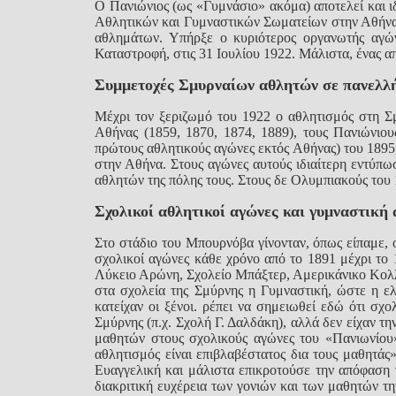
Ο Πανιώνιος (ως «Γυμνάσιο» ακόμα) αποτελεί και 
Αθλητικών και Γυμναστικών Σωματείων στην Αθήνα 
αθλημάτων. Υπήρξε ο κυριότερος οργανωτής αγών
Καταστροφή, στις 31 Ιουλίου 1922. Μάλιστα, ένας α
Συμμετοχές Σμυρναίων αθλητών σε πανελλήν
Μέχρι τον ξεριζωμό του 1922 ο αθλητισμός στη Σ
Αθήνας (1859, 1870, 1874, 1889), τους Πανιώνιου
πρώτους αθλητικούς αγώνες εκτός Αθήνας) του 1895
στην Αθήνα. Στους αγώνες αυτούς ιδιαίτερη εντύπ
αθλητών της πόλης τους. Στους δε Ολυμπιακούς του 
Σχολικοί αθλητικοί αγώνες και γυμναστική
Στο στάδιο του Μπουρνόβα γίνονταν, όπως είπαμε, ο
σχολικοί αγώνες κάθε χρόνο από το 1891 μέχρι το 
Λύκειο Αρώνη, Σχολείο Μπάξτερ, Αμερικάνικο Κολλέγ
στα σχολεία της Σμύρνης η Γυμναστική, ώστε η ε
κατείχαν οι ξένοι. ρέπει να σημειωθεί εδώ ότι σχ
Σμύρνης (π.χ. Σχολή Γ. Δαλδάκη), αλλά δεν είχαν τ
μαθητών στους σχολικούς αγώνες του «Πανιωνίου»
αθλητισμός είναι επιβλαβέστατος δια τους μαθητά
Ευαγγελική και μάλιστα επικροτούσε την απόφαση 
διακριτική ευχέρεια των γονιών και των μαθητών τ