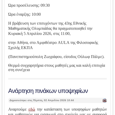
Ώρα προσέλευσης: 09:30
Ώρα έναρξης: 10:00
Η βράβευση των επιτυχόντων της 43ης Εθνικής
Μαθηματικής Ολυμπιάδας θα πραγματοποιηθεί την
Κυριακή 5 Απριλίου 2026, στις 11:00,
στην Αθήνα, στο Αμφιθέατρο AULA της Φιλοσοφικής
Σχολής ΕΚΠΑ
(Πανεπιστημιούπολη Ζωγράφου, είσοδος Ούλωφ Πάλμε).
Θερμά συγχαρητήρια στους μαθητές μας και καλή επιτυχία
στη συνέχεια
Ανάρτηση πινάκων υποψηφίων
| Ε
Δημοσιεύτηκε στις Πέμπτη, 02 Απριλίου 2026 10:44
κτ
ύπ
Αναρτούμε
εδώ
την κατάσταση των υποψηφίων μαθητών
ωσ
και μαθητριών για εισαγωγή στο σχολείο μας με αναφορά
η |