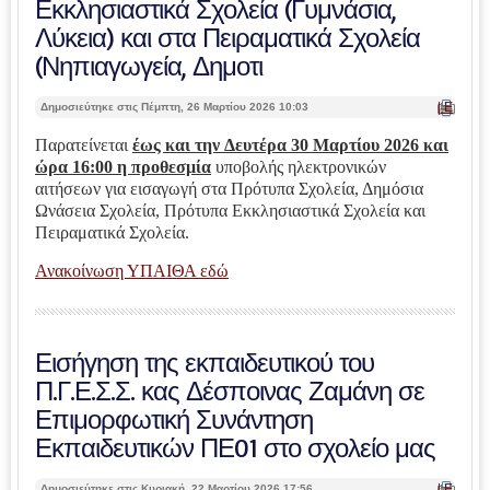
Εκκλησιαστικά Σχολεία (Γυμνάσια,
Λύκεια) και στα Πειραματικά Σχολεία
(Νηπιαγωγεία, Δημοτι
| Ε
Δημοσιεύτηκε στις Πέμπτη, 26 Μαρτίου 2026 10:03
κτ
ύπ
Παρατείνεται
έως και την Δευτέρα 30 Μαρτίου 2026 και
ωσ
ώρα 16:00 η προθεσμία
υποβολής ηλεκτρονικών
η |
αιτήσεων για εισαγωγή στα Πρότυπα Σχολεία, Δημόσια
Ωνάσεια Σχολεία, Πρότυπα Εκκλησιαστικά Σχολεία και
Πειραματικά Σχολεία.
Ανακοίνωση ΥΠΑΙΘΑ εδώ
Εισήγηση της εκπαιδευτικού του
Π.Γ.Ε.Σ.Σ. κας Δέσποινας Ζαμάνη σε
Επιμορφωτική Συνάντηση
Εκπαιδευτικών ΠΕ01 στο σχολείο μας
| Ε
Δημοσιεύτηκε στις Κυριακή, 22 Μαρτίου 2026 17:56