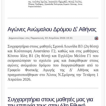
Αγώνες Ανώμαλου Δρόμου Δ' Αθήνας
| Ε
Δημοσιεύτηκε στις Παρασκευή, 03 Απριλίου 2026 15:31
κτ
ύπ
Συγχαρητήρια στους μαθητές Σχοινά Λεωνίδα Β3 (2η θέση)
ωσ
και Κούτσουρη Αναστάσιο Γ2, καθώς και στις μαθήτριες
η |
Κίτσου Ιόλη Β1 (3η θέση) και Εγγλέζου Μελίνα Γ1 που
εκπροσώπησαν το σχολείο μας και διακρίθηκαν στους
αγώνες ανώμαλου δρόμου που διοργανώθηκαν από το
Γραφείο Φυσικής Αγωγής της Δ' Αθήνας και
πραγματοποιήθηκαν στο Άλσος Ν.Σμύρνης την Τετάρτη 1
Απριλίου 2026.
Συγχαρητήρια στους μαθητές μας για
την επιτυχία τους στην 43η Εθνική