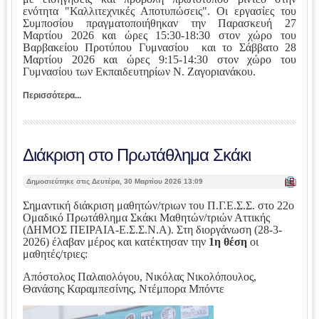
ενότητα "Καλλιτεχνικές Αποτυπώσεις". Οι εργασίες του
Συμποσίου πραγματοποιήθηκαν την Παρασκευή 27
Μαρτίου 2026 και ώρες 15:30-18:30 στον χώρο του
Βαρβακείου Προτύπου Γυμνασίου και το Σάββατο 28
Μαρτίου 2026 και ώρες 9:15-14:30 στον χώρο του
Γυμνασίου των Εκπαιδευτηρίων Ν. Ζαγοριανάκου.
Περισσότερα...
Διάκριση στο Πρωτάθλημα Σκάκι
| Ε
Δημοσιεύτηκε στις Δευτέρα, 30 Μαρτίου 2026 13:09
κτ
ύπ
Σημαντική διάκριση μαθητών/τριων του Π.Γ.Ε.Σ.Σ. στο 22ο
ωσ
Ομαδικό Πρωτάθλημα Σκάκι Μαθητών/τριών Αττικής
η |
(ΔΗΜΟΣ ΠΕΙΡΑΙΑ-Ε.Σ.Σ.Ν.Α).
Στη διοργάνωση (28-3-
2026) έλαβαν μέρος και κατέκτησαν την
1η θέση
οι
μαθητές/τριες:
Απόστολος Παλαιολόγου, Νικόλας Νικολόπουλος,
Θανάσης Καραμπεσίνης, Ντέμπορα Μπόντε