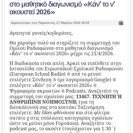
στο μαθητικό διαγωνισμό «Κάν’ το ν’
ακουστεί 2026»
| Ε
Δημοσιεύτηκε στις Παρασκευή, 27 Μαρτίου 2026 08:29
κτ
ύπ
Αγαπητοί γονείς/κηδεμόνες,
ωσ
η |
Θα χαρούμε πολύ να στηρίξετε τη συμμετοχή του
Ομίλου Ραδιοφώνου στο μαθητικό διαγωνισμό
«Κάν’ το ν’ ακουστεί 2026» μέχρι τις 21/4/2026.
Η διαδικασία είναι απλή. Αρκεί να εισέλθετε στην
Ιστοσελίδα του Ευρωπαϊκού Σχολικού Ραδιοφώνου
(European School Radio)
από το μενού
®
επιλέγετε Σύνδεση
(με λογαριασμό Google)
®
®
επιλέγετε «Κάν’ το ν’ ακουστεί 2026»
®
Ψηφοφορία ακροατών
Podcasts. Αναζητάτε τη
®
συμμετοχή του σχολείου μας:
13467. ΤΕΧΝΗΤΗ Ή
ΑΝΘΡΩΠΙΝΗ ΝΟΗΜΟΣΥΝΗ;
(για τη
διευκόλυνσή σας στο κουτάκι Ταξινόμηση
επιλέγετε:
Με likes φθίνουσα
και στα φίλτρα
πατάτε χ στις υπόλοιπες κατηγορίες σχολείων
ώστε να μείνει μόνο Γυμνάσιο). Αναζητάτε το
podcast μας, το ακούτε (τουλάχιστον για 1:30΄)