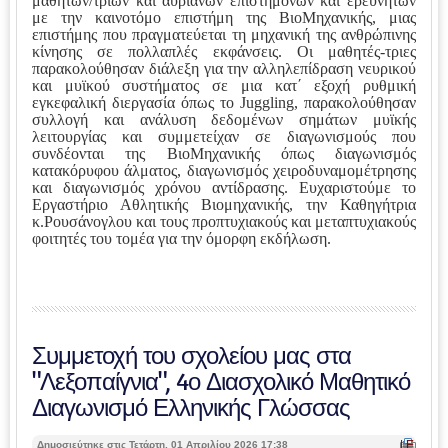
μαθητών/τριών και αυριανών επιστημόνων και ερευνητών
με την καινοτόμο επιστήμη της ΒιοΜηχανικής, μιας
επιστήμης που πραγματεύεται τη μηχανική της ανθρώπινης
κίνησης σε πολλαπλές εκφάνσεις. Οι μαθητές-τριες
παρακολούθησαν
διάλεξη για την αλληλεπίδραση νευρικού
και μυϊκού συστήματος σε μια κατ΄ εξοχή ρυθμική
εγκεφαλική διεργασία όπως το
Juggling
, παρακολούθησαν
συλλογή και ανάλυση δεδομένων σημάτων μυϊκής
λειτουργίας και συμμετείχαν σε διαγωνισμούς που
συνδέονται της ΒιοΜηχανικής όπως διαγωνισμός
κατακόρυφου άλματος, διαγωνισμός χειροδυναμομέτρησης
και διαγωνισμός χρόνου αντίδρασης. Ευχαριστούμε το
Εργαστήριο Αθλητικής Βιομηχανικής, την Καθηγήτρια
κ.Ρουσάνογλου και τους προπτυχιακούς και μεταπτυχιακούς
φοιτητές του τομέα για την όμορφη εκδήλωση.
Συμμετοχή του σχολείου μας στα
"Λεξοπαίγνια", 4ο Διασχολικό Μαθητικό
Διαγωνισμό Ελληνικής Γλώσσας
| Ε
Δημοσιεύτηκε στις Τετάρτη, 01 Απριλίου 2026 17:38