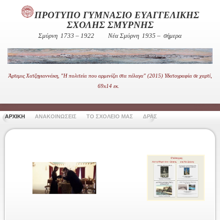
ΠΡΟΤΥΠΟ ΓΥΜΝΑΣΙΟ ΕΥΑΓΓΕΛΙΚΗΣ
ΣΧΟΛΗΣ ΣΜΥΡΝΗΣ
Σμύρνη 1733 – 1922
Νέα Σμύρνη 1935 – σήμερα
Άρτεμις Χατζηγιαννάκη, "Η πολιτεία που αρμενίζει στα πέλαγα" (2015) Υδατογραφία σε χαρτί,
69x14 εκ.
ΑΡΧΙΚΗ
ΑΝΑΚΟΙΝΩΣΕΙΣ
ΤΟ ΣΧΟΛΕΙΟ ΜΑΣ
ΔΡΑΣΤΗΡΙΟΤΗΤΕΣ
ΧΡΗΣΙ