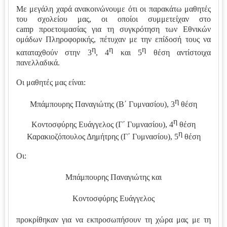
ύπ
Με μεγάλη χαρά ανακοινώνουμε ότι οι παρακάτω μαθητές
ωσ
του σχολείου μας, οι οποίοι συμμετείχαν στο
η |
camp
προετοιμασίας για τη συγκρότηση των Εθνικών
ομάδων Πληροφορικής, πέτυχαν με την επίδοσή τους
να
η
η
η
καταταχθούν στην 3
, 4
και 5
θέση αντίστοιχα
πανελλαδικά.
Οι μαθητές μας είναι:
η
Μπάμπουρης Παναγιώτης (Β΄ Γυμνασίου), 3
θέση
η
Κοντοσφύρης Ευάγγελος (Γ΄ Γυμνασίου), 4
θέση
η
Καρακιοζόπουλος Δημήτρης (Γ΄ Γυμνασίου), 5
θέση
Οι
:
Μπάμπουρης Παναγιώτης και
Κοντοσφύρης Ευάγγελος
προκρίθηκαν για να εκπροσωπήσουν τη χώρα μας με τη