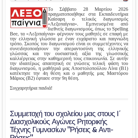
κτ
ύπ
Το Σάββατο 28 Μαρτίου 2026
ωσ
πραγματοποιήθηκε στα Εκπαιδευτήρια
η |
Καίσαρη ο τελικός διαγωνισμός
«Λεξοπαίγνια». Εμπνευσμένα από
διεθνείς διαγωνισμούς, όπως το Spelling
Bee, τα «Λεξοπαίγνια» φέρνουν τους μαθητές σε επαφή με
την ελληνική γλώσσα με έναν ευχάριστο και παιγνιώδη
τρόπο. Σκοπός του διαγωνισμού είναι οι συμμετέχοντες να
συνειδητοποιήσουν την απεραντοσύνη της ελληνικής
γλώσσας και την ουσιαστική αξία της γλωσσικής
καλλιέργειας στην καθημερινή τους επικοινωνία. Σε αυτήν
την ιδιαιτέρως απαιτητική σε γνώσεις τελική φάση του
διαγωνισμού, η μαθήτριά μας Αποστολοπούλου Λίνα (Β1)
κατέκτησε την 4η θέση και ο μαθητής μας Μαστόρου
Μάριος (Β2) έφτασε στην 9η θέση.
Συγχαρητήρια παιδιά!
Συμμετοχή του σχολείου μας στους Ι΄
Διασχολικούς Αγώνες Ρητορικής
Τέχνης Γυμνασίων "Ρήσεις & Αντι-
Ρήσεις"