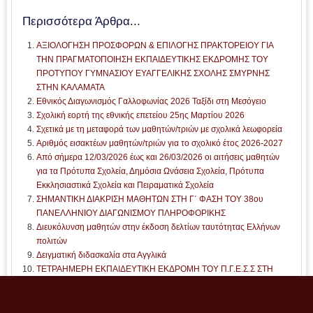
Περισσότερα Άρθρα...
ΑΞΙΟΛΟΓΗΣΗ ΠΡΟΣΦΟΡΩΝ & ΕΠΙΛΟΓΗΣ ΠΡΑΚΤΟΡΕΙΟΥ ΓΙΑ
ΤΗΝ ΠΡΑΓΜΑΤΟΠΟΙΗΣΗ ΕΚΠΑΙΔΕΥΤΙΚΗΣ ΕΚΔΡΟΜΗΣ ΤΟΥ
ΠΡΟΤΥΠΟΥ ΓΥΜΝΑΣΙΟΥ ΕΥΑΓΓΕΛΙΚΗΣ ΣΧΟΛΗΣ ΣΜΥΡΝΗΣ
ΣΤHN KAΛAMATA
Εθνικός Διαγωνισμός Γαλλοφωνίας 2026 Ταξίδι στη Μεσόγειο
Σχολική εορτή της εθνικής επετείου 25ης Μαρτίου 2026
Σχετικά με τη μεταφορά των μαθητών/τριών με σχολικά λεωφορεία
Αριθμός εισακτέων μαθητών/τριών για το σχολικό έτος 2026-2027
Από σήμερα 12/03/2026 έως και 26/03/2026 οι αιτήσεις μαθητών
για τα Πρότυπα Σχολεία, Δημόσια Ωνάσεια Σχολεία, Πρότυπα
Εκκλησιαστικά Σχολεία και Πειραματικά Σχολεία
ΣΗΜΑΝΤΙΚΗ ΔΙΑΚΡΙΣΗ ΜΑΘΗΤΩΝ ΣΤΗ Γ΄ ΦΑΣΗ ΤΟΥ 38ου
ΠΑΝΕΛΛΗΝΙΟΥ ΔΙΑΓΩΝΙΣΜΟΥ ΠΛΗΡΟΦΟΡΙΚΗΣ
Διευκόλυνση μαθητών στην έκδοση δελτίων ταυτότητας Ελλήνων
πολιτών
Δειγματική διδασκαλία στα Αγγλικά
ΤΕΤΡΑΗΜΕΡΗ ΕΚΠΑΙΔΕΥΤΙΚΗ ΕΚΔΡΟΜΗ ΤΟΥ Π.Γ.Ε.Σ.Σ ΣΤΗ
ΘΕΣΣΑΛΟΝΙΚΗ
Σελίδα 4 από 64