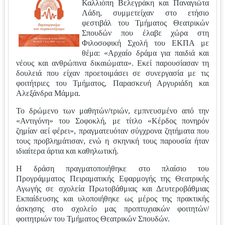
Καλλιόπη Βελεγράκη και Παναγιώτα
Λάδη, συμμετείχαν στο ετήσιο
φεστιβάλ του Τμήματος Θεατρικών
Σπουδών που έλαβε χώρα στη
Φιλοσοφική Σχολή του ΕΚΠΑ με
θέμα: «Αρχαίο δράμα για παιδιά και
νέους και ανθρώπινα δικαιώματα». Εκεί παρουσίασαν τη
δουλειά που είχαν προετοιμάσει σε συνεργασία με τις
φοιτήτριες του Τμήματος, Παρασκευή Αργυριάδη και
Αλεξάνδρα Μάμμα.
Το δρώμενο των μαθητών/τριών, εμπνευσμένο από την
«Αντιγόνη» του Σοφοκλή, με τίτλο «Κέρδος πονηρόν
ζημίαν αεί φέρει», πραγματευόταν σύγχρονα ζητήματα που
τους προβλημάτισαν, ενώ η σκηνική τους παρουσία ήταν
ιδιαίτερα άρτια και καθηλωτική.
Η δράση πραγματοποιήθηκε στο πλαίσιο του
Προγράμματος Πειραματικής Εφαρμογής της Θεατρικής
Αγωγής σε σχολεία Πρωτοβάθμιας και Δευτεροβάθμιας
Εκπαίδευσης και υλοποιήθηκε ως μέρος της πρακτικής
άσκησης στο σχολείο μας προπτυχιακών φοιτητών/
φοιτητριών του Τμήματος Θεατρικών Σπουδών.