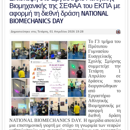
Βιομηχανικής της ΣΕΦΑΑ του ΕΚΠΑ με
αφορμή τη διεθνή δράση NATIONAL
BIOMECHANICS DAY
| Ε
Δημοσιεύτηκε στις Τετάρτη, 01 Απριλίου 2026 19:28
κτ
ύπ
Το Γ3 τμήμα του
ωσ
Πρότυπου
η |
Γυμνασίου
Ευαγγελικής
Σχολής Σμύρνης
συμμετείχε την
Τετάρτη 1
Απριλίου σε
δράσεις που
διοργανώθηκαν
από το
Εργαστήριο
Αθλητικής
Βιομηχανικής με
αφορμή τη
διεθνή δράση
NATIONAL BIOMECHANICS DAY.
Η ημερίδα αποτελεί
μια επιστημονική γιορτή με στόχο τη γνωριμία των νεαρών