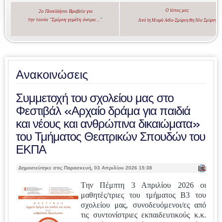
Ο τόπος μας
2ο Πανελλήνιο Βραβείο για
την ταινία "Σμύρνη γεμάτη όνειρα..."
Από τη Μικρά Ασία-Σμύρνη στη Νέα Σμύρνη
Ανακοινώσεις
Συμμετοχή του σχολείου μας στο
Φεστιβάλ «Αρχαίο δράμα για παιδιά
και νέους και ανθρώπινα δικαιώματα»
του Τμήματος Θεατρικών Σπουδών του
ΕΚΠΑ
| Ε
Δημοσιεύτηκε στις Παρασκευή, 03 Απριλίου 2026 15:38
κτ
ύπ
T
ην Πέμπτη 3 Απριλίου 2026 οι
ωσ
μαθητές/τριες του τμήματος Β3 του
η |
σχολείου μας, συνοδευόμενοι/ες από
τις συντονίστριες εκπαιδευτικούς κ.κ.