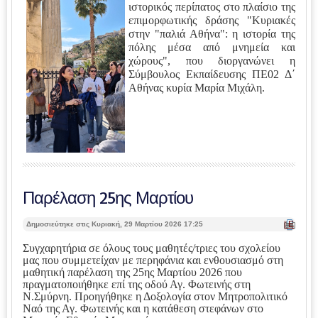
ιστορικός περίπατος στο πλαίσιο της
επιμορφωτικής δράσης "Κυριακές
στην "παλιά Αθήνα": η ιστορία της
πόλης μέσα από μνημεία και
χώρους", που διοργανώνει η
Σύμβουλος Εκπαίδευσης ΠΕ02 Δ΄
Αθήνας κυρία Μαρία Μιχάλη.
Παρέλαση 25ης Μαρτίου
| Ε
Δημοσιεύτηκε στις Κυριακή, 29 Μαρτίου 2026 17:25
κτ
ύπ
Συγχαρητήρια σε όλους τους μαθητές/τριες του σχολείου
ωσ
μας που συμμετείχαν με περηφάνια και ενθουσιασμό στη
η |
μαθητική παρέλαση της 25ης Μαρτίου 2026 που
πραγματοποιήθηκε επί της οδού Αγ. Φωτεινής στη
Ν.Σμύρνη. Προηγήθηκε η Δοξολογία στον Μητροπολιτικό
Ναό της Αγ. Φωτεινής και η κατάθεση στεφάνων στο