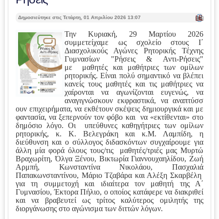
| Ε
Δημοσιεύτηκε στις Τετάρτη, 01 Απριλίου 2026 13:07
κτ
ύπ
Την Κυριακή, 29 Μαρτίου 2026
ωσ
συμμετείχαμε ως σχολείο στους Ι΄
η |
Διασχολικούς Αγώνες Ρητορικής Τέχνης
Γυμνασίων "Ρήσεις & Αντι-Ρήσεις"
με μαθητές και μαθήτριες των ομίλων
ρητορικής. Είναι πολύ σημαντικό να βλέπει
κανείς τους μαθητές και τις μαθήτριες να
χαίρονται να αγωνίζονται ευγενώς, να
αναγιγνώσκουν εκφραστικά, να αναπτύσσ
ουν επιχειρήματα, να εκθέτουν σκέψεις δημιουργικά και με
φαντασία, να ξεπερνούν τον φόβο και να «εκτίθενται» στο
δημόσιο λόγο. Οι υπεύθυνες καθηγήτριες των ομίλων
ρητορικής, κ. Κ. Βελεγράκη και κ.Μ. Λαμπίδη, η
διεύθυνση και ο σύλλογος διδασκόντων συγχαίρουμε για
άλλη μία φορά όλους τους/τις μαθητές/τριές μας Μυρτώ
Βραχωρίτη, Όλγα Ξένου, Βικτωρία Γιαννουχαηλίδου, Ζωή
Αρμπή, Κωνσταντίνα Νικολάου, Πασχαλιά
Παπακωνσταντίνου, Μάριο Τζαβάρα και Αλέξη Σκαρβέλη
για τη συμμετοχή και ιδιαίτερα τον μαθητή της Α΄
Γυμνασίου, Έκτορα Πήλιο, ο οποίος κατάφερε να διακριθεί
και να βραβευτεί ως τρίτος καλύτερος ομιλητής της
διοργάνωσης στο αγώνισμα των διττών λόγων.