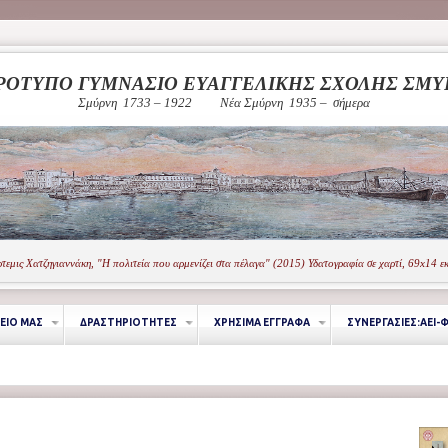
ΡΟΤΥΠΟ ΓΥΜΝΑΣΙΟ ΕΥΑΓΓΕΛΙΚΗΣ ΣΧΟΛΗΣ ΣΜ
Σμύρνη 1733 – 1922
Νέα Σμύρνη 1935 – σήμερα
τεμις Χατζηγιαννάκη, "Η πολιτεία που αρμενίζει στα πέλαγα" (2015) Υδατογραφία σε χαρτί, 69x14 ε
ΕΙΟ ΜΑΣ
ΔΡΑΣΤΗΡΙΟΤΗΤΕΣ
ΧΡΗΣΙΜΑ ΕΓΓΡΑΦΑ
ΣΥΝΕΡΓΑΣΙΕΣ:ΑΕΙ-