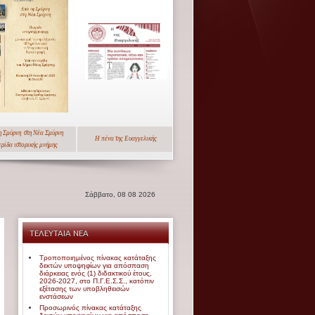
η Σμύρνη
στη Νέα Σμύρνη
Η πένα της Ευαγγελικής
ερίδα
ιστορικής μνήμης
Σάββατο, 08 08 2026
ΤΕΛΕΥΤΑΙΑ ΝΕΑ
Τροποποιημένος πίνακας κατάταξης
δεκτών υποψηφίων για απόσπαση
διάρκειας ενός (1) διδακτικού έτους,
2026-2027, στο Π.Γ.Ε.Σ.Σ., κατόπιν
εξέτασης των υποβληθεισών
ενστάσεων
Προσωρινός πίνακας κατάταξης