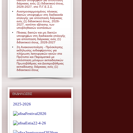
δεκτών υποψηφίων για απόσπαση
διάρκειας ενός (1) διδακτικού έτους,
2026-2027, στο Π.Γ.Ε.Σ.Σ.
Αναπροσαρμοσμένος πίνακας
δεκτών υποψηφίων στη διαδικασία
επιλογής για απόσπαση διάρκειας
ενός (1) διδακτικού έτους, 2026-
2027, κατόπιν εξέτασης των
υποβληθεισών ενστάσεων
Πίνακες δεκτών και μη δεκτών
υποψηφίων στη διαδικασία επιλογής
για απόσπαση διάρκειας ενός (1)
διδακτικού έτους, 2026-2027
2η Ανακοινοποίηση - Πρόσκλησης
εκδήλωσης ενδιαφέροντος για
πλήρωση λειτουργικών κενών στα
Πρότυπα και Πειραματικά με
απόσπαση μόνιμων εκπαιδευτικών
Πρωτοβάθμιας και Δευτεροβάθμιας
εκπαίδευσης διάρκειας ενός (1)
διδακτικού έτους
ΕΚΔΗΛΩΣΕΙΣ
2025-2026