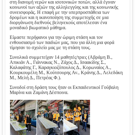
στη διανομή νερών και ισοτονικών ποτών, αλλά έγιναν
κοινωνοί των αξιών της αλληλεγγύης και της κοινωνικής
συνεισφοράς. Η επαφή με την υπερπροσπάθεια των
δρομέων και η ικανοποίηση της συμμετοχής σε μια
διοργάνωση διεθνούς βεληνεκούς αποτέλεσαν ένα
μοναδικό βιωματικό μάθημα.
Είμαστε περήφανοι για την ώριμη στάση και τον
ενθουσιασμό των παιδιών μας, που για άλλη μια φορά
τίμησαν το σχολείο μας με τη στάση τους.
Συνολικά συμμετείχαν 14 μαθητές/τριες (Αβράμη Β.,
Απικιάν Α., Γιάννακας Ν., Ζάχος Δ., Ισαακίδης Σ.,
Καλαφάτης Γ., Καραγκιοζόπουλος Δ., Κορωναίος Α.,
Κουρκουμέλη Μ., Κούτσουρης Αν., Κράνης Δ., Λελεδάκη
Μ., Μελή Δ., Πετρέας Φ.).
Συνοδοί στη δράση τους ήταν οι Εκπαιδευτικοί Γούβαλη
Μαρίνα και Ζαμάνη Δέσποινα.