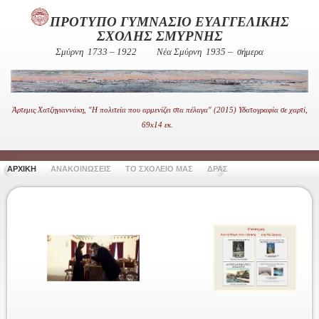
ΠΡΟΤΥΠΟ ΓΥΜΝΑΣΙΟ ΕΥΑΓΓΕΛΙΚΗΣ
ΣΧΟΛΗΣ ΣΜΥΡΝΗΣ
Σμύρνη 1733 – 1922
Νέα Σμύρνη 1935 – σήμερα
Άρτεμις Χατζηγιαννάκη, "Η πολιτεία που αρμενίζει στα πέλαγα" (2015) Υδατογραφία σε χαρτί,
69x14 εκ.
ΑΡΧΙΚΗ
ΑΝΑΚΟΙΝΩΣΕΙΣ
ΤΟ ΣΧΟΛΕΙΟ ΜΑΣ
ΔΡΑΣΤΗΡΙΟΤΗΤΕΣ
ΧΡΗΣΙ