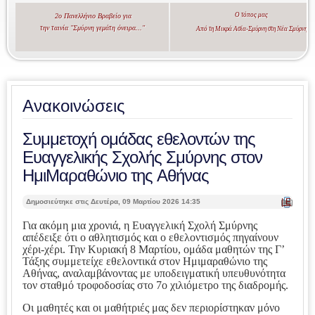
Ο τόπος μας
2ο Πανελλήνιο Βραβείο για
την ταινία "Σμύρνη γεμάτη όνειρα..."
Από τη Μικρά Ασία-Σμύρνη στη Νέα Σμύρνη
Ανακοινώσεις
Συμμετοχή ομάδας εθελοντών της
Ευαγγελικής Σχολής Σμύρνης στον
ΗμιΜαραθώνιο της Αθήνας
| Ε
Δημοσιεύτηκε στις Δευτέρα, 09 Μαρτίου 2026 14:35
κτ
ύπ
Για ακόμη μια χρονιά, η Ευαγγελική Σχολή Σμύρνης
ωσ
απέδειξε ότι ο αθλητισμός και ο εθελοντισμός πηγαίνουν
η |
χέρι-χέρι. Την Κυριακή 8 Μαρτίου, ομάδα μαθητών της Γ’
Τάξης συμμετείχε εθελοντικά στον Ημιμαραθώνιο της
Αθήνας, αναλαμβάνοντας με υποδειγματική υπευθυνότητα
τον σταθμό τροφοδοσίας στο 7ο χιλιόμετρο της διαδρομής.
Οι μαθητές και οι μαθήτριές μας δεν περιορίστηκαν μόνο