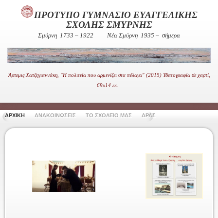
ΠΡΟΤΥΠΟ ΓΥΜΝΑΣΙΟ ΕΥΑΓΓΕΛΙΚΗΣ
ΣΧΟΛΗΣ ΣΜΥΡΝΗΣ
Σμύρνη 1733 – 1922
Νέα Σμύρνη 1935 – σήμερα
Άρτεμις Χατζηγιαννάκη, "Η πολιτεία που αρμενίζει στα πέλαγα" (2015) Υδατογραφία σε χαρτί,
69x14 εκ.
ΑΡΧΙΚΗ
ΑΝΑΚΟΙΝΩΣΕΙΣ
ΤΟ ΣΧΟΛΕΙΟ ΜΑΣ
ΔΡΑΣΤΗΡΙΟΤΗΤΕΣ
ΧΡΗΣΙ