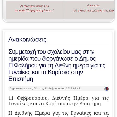
Ο τόπος μας
2ο Πανελλήνιο Βραβείο για
την ταινία "Σμύρνη γεμάτη όνειρα..."
Από τη Μικρά Ασία-Σμύρνη στη Νέα Σμύρνη
Ανακοινώσεις
Συμμετοχή του σχολείου μας στην
ημερίδα που διοργάνωσε ο Δήμος
Π.Φαλήρου για τη Διεθνή ημέρα για τις
Γυναίκες και τα Κορίτσια στην
Επιστήμη
| Ε
Δημοσιεύτηκε στις Πέμπτη, 12 Φεβρουαρίου 2026 06:46
κτ
ύπ
11 Φεβρουαρίου, Διεθνής Ημέρα για τις
ωσ
Γυναίκες και τα Κορίτσια στην Επιστήμη
η |
Η Διεθνής Ημέρα για τις Γυναίκες και τα