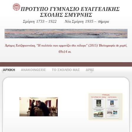
ΠΡΟΤΥΠΟ ΓΥΜΝΑΣΙΟ ΕΥΑΓΓΕΛΙΚΗΣ
ΣΧΟΛΗΣ ΣΜΥΡΝΗΣ
Σμύρνη 1733 – 1922
Νέα Σμύρνη 1935 – σήμερα
Άρτεμις Χατζηγιαννάκη, "Η πολιτεία που αρμενίζει στα πέλαγα" (2015) Υδατογραφία σε χαρτί,
69x14 εκ.
ΑΡΧΙΚΗ
ΑΝΑΚΟΙΝΩΣΕΙΣ
ΤΟ ΣΧΟΛΕΙΟ ΜΑΣ
ΔΡΑΣΤΗΡΙΟΤΗΤΕΣ
ΧΡΗΣΙ