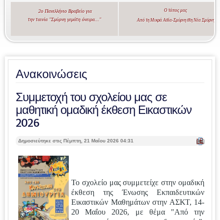
Ο τόπος μας
2ο Πανελλήνιο Βραβείο για
την ταινία "Σμύρνη γεμάτη όνειρα..."
Από τη Μικρά Ασία-Σμύρνη στη Νέα Σμύρνη
Ανακοινώσεις
Συμμετοχή του σχολείου μας σε
μαθητική ομαδική έκθεση Εικαστικών
2026
| Ε
Δημοσιεύτηκε στις Πέμπτη, 21 Μαΐου 2026 04:31
κτ
ύπ
ωσ
η |
Το σχολείο μας συμμετείχε στην ομαδική
έκθεση της Ένωσης Εκπαιδευτικών
Εικαστικών Μαθημάτων στην ΑΣΚΤ, 14-
20 Μαΐου 2026, με θέμα "Από την